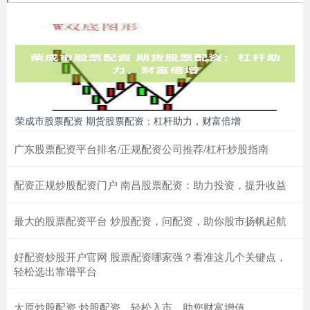
荣成市股票配资 期货股票配资：杠杆助力，财富倍增
广东股票配资平台排名/正规配资公司推荐/杠杆炒股指南
配资正规炒股配资门户 南昌股票配资：助力投资，提升收益
最大的股票配资平台 炒股配资，问配资，助你股市扬帆起航
好配资炒股开户官网 股票配资哪家强？看准这几个关键点，
轻松选出靠谱平台
太原炒股配资 炒股配资，轻松入市，助您财富增值