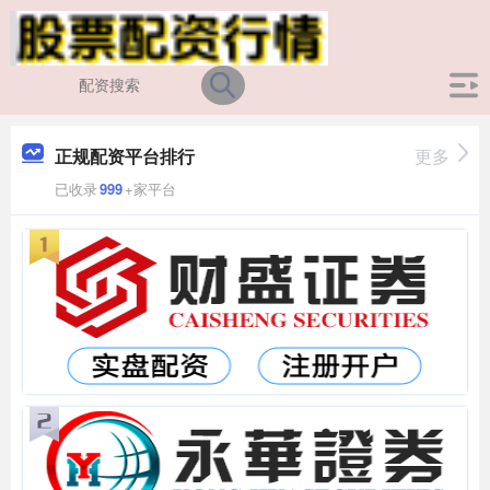
正规配资平台排行
更多
已收录
999
+家平台