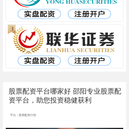
股票配资平台哪家好 邵阳专业股票配
资平台，助您投资稳健获利
平台：股票配资行情