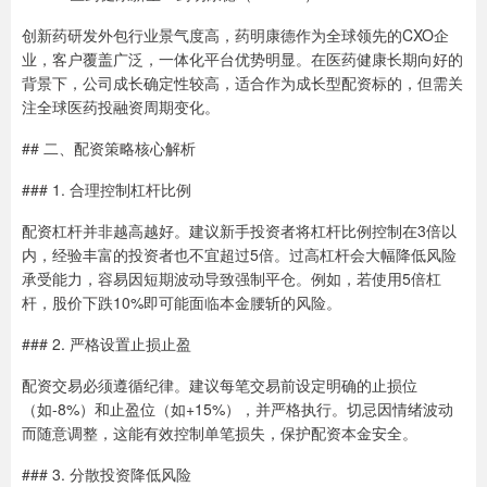
创新药研发外包行业景气度高，药明康德作为全球领先的CXO企
业，客户覆盖广泛，一体化平台优势明显。在医药健康长期向好的
背景下，公司成长确定性较高，适合作为成长型配资标的，但需关
注全球医药投融资周期变化。
## 二、配资策略核心解析
### 1. 合理控制杠杆比例
配资杠杆并非越高越好。建议新手投资者将杠杆比例控制在3倍以
内，经验丰富的投资者也不宜超过5倍。过高杠杆会大幅降低风险
承受能力，容易因短期波动导致强制平仓。例如，若使用5倍杠
杆，股价下跌10%即可能面临本金腰斩的风险。
### 2. 严格设置止损止盈
配资交易必须遵循纪律。建议每笔交易前设定明确的止损位
（如-8%）和止盈位（如+15%），并严格执行。切忌因情绪波动
而随意调整，这能有效控制单笔损失，保护配资本金安全。
### 3. 分散投资降低风险