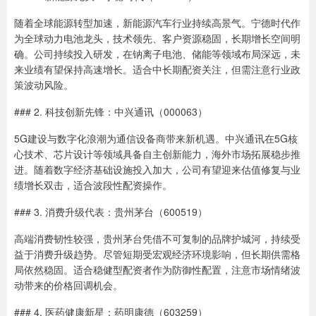
随着全球能源转型加速，新能源汽车行业持续高景气。宁德时代作
为全球动力电池龙头，技术领先、客户资源稳固，长期增长空间明
确。公司持续投入研发，在钠离子电池、储能等领域布局深远，未
来业绩有望保持高速增长。适合中长期配资关注，但需注意行业政
策波动风险。
### 2. 科技创新先锋：中兴通讯（000063）
5G建设与数字化浪潮为通信设备商带来新机遇。中兴通讯在5G核
心技术、芯片设计等领域具备自主创新能力，海外市场拓展稳步推
进。随着数字经济基础设施投入加大，公司有望迎来估值修复与业
绩增长双击，适合波段性配资操作。
### 3. 消费升级代表：贵州茅台（600519）
高端消费韧性较强，贵州茅台凭借不可复制的品牌护城河，持续受
益于消费升级趋势。尽管短期受宏观经济环境影响，但长期供需格
局依然稳固。适合稳健型配资者作为防御性配置，注意市场情绪波
动带来的价格回调机会。
### 4. 医药健康新星：药明康德（603259）