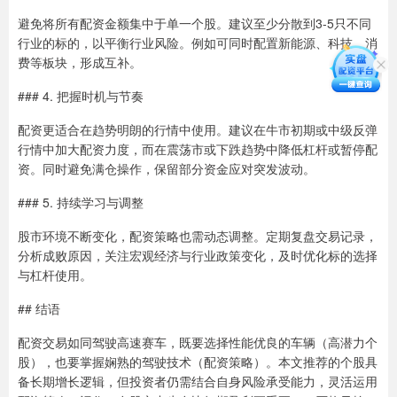
避免将所有配资金额集中于单一个股。建议至少分散到3-5只不同
行业的标的，以平衡行业风险。例如可同时配置新能源、科技、消
费等板块，形成互补。
### 4. 把握时机与节奏
配资更适合在趋势明朗的行情中使用。建议在牛市初期或中级反弹
行情中加大配资力度，而在震荡市或下跌趋势中降低杠杆或暂停配
资。同时避免满仓操作，保留部分资金应对突发波动。
### 5. 持续学习与调整
股市环境不断变化，配资策略也需动态调整。定期复盘交易记录，
分析成败原因，关注宏观经济与行业政策变化，及时优化标的选择
与杠杆使用。
## 结语
配资交易如同驾驶高速赛车，既要选择性能优良的车辆（高潜力个
股），也要掌握娴熟的驾驶技术（配资策略）。本文推荐的个股具
备长期增长逻辑，但投资者仍需结合自身风险承受能力，灵活运用