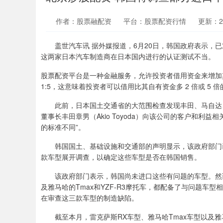
作者：股票融配资
平台：股票配资行情
更新：202
盖世汽车讯 据外媒报道，6月20日，韩国政府表示，已
这两家日本汽车制造商在日本国内进行的认证测试不当。
股票配资平台是一种金融服务，允许投资者借用资金来增加其
1:5，这意味着投资者可以借用比其自有资金多 2 倍或 5 
此前，日本国土交通省的大范围检查发现丰田、马自达、
董事长丰田章男（Akio Toyoda）向该公司的客户和
的标准不同”。
韩国国土、基础设施和交通部的声明显示，该政府部门已
款车型展开调查，以确定这些车型是否在韩国销售。
该政府部门表示，韩国尚未进口这些有问题的车型。然而
及雅马哈的Tmax和YZF-R3摩托车，都配备了与问题车
在审查这三款车型的制造缺陷。
截至本月，雷克萨斯RX车型、雅马哈Tmax车型以及雅马哈Y